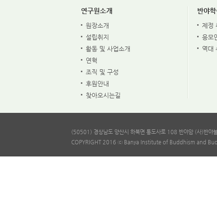
연구원소개
반야학
원장소개
제정 
설립취지
응모
활동 및 사업소개
역대
연혁
조직 및 구성
후원안내
찾아오시는길
(50501) 경상남도 양산시 하북면 통도사로 108 반야암 (사)반야불교문
COPYRIGHT 2016 ⓒ Banya Institute of Buddhism and Bud