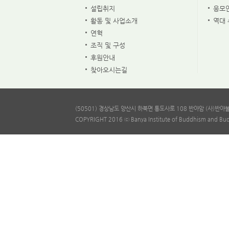
설립취지
응모
활동 및 사업소개
역대
연혁
조직 및 구성
후원안내
찾아오시는길
(50501) 경상남도 양산시 하북면 통도사로 108 반야암 (사)반야불교문
COPYRIGHT 2016 ⓒ Banya Institute of Buddhism and Bud